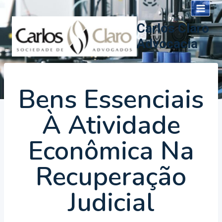
Pular
para
Carlos Claro
o
Advocacia
Conteúdo
Bens Essenciais
À Atividade
Econômica Na
Recuperação
Judicial