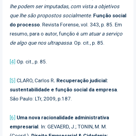
lhe podem ser imputadas, com vista a objetivos
que lhe são propostos socialmente
.
Função social
do processo
. Revista Forense, vol. 343, p. 85. Em
resumo, para o autor, função é
um atuar a serviço
de algo que nos ultrapassa
. Op. cit., p. 85.
[4]
Op. cit., p. 85.
[5]
CLARO, Carlos R
. Recuperação judicial:
sustentabilidade e função social da empresa
.
São Paulo: LTr, 2009, p.187.
[6]
Uma nova racionalidade administrativa
empresarial
. In: GEVAERD, J.; TONIN, M. M.
(Coord.).
Direito Empresarial & Cidadania: