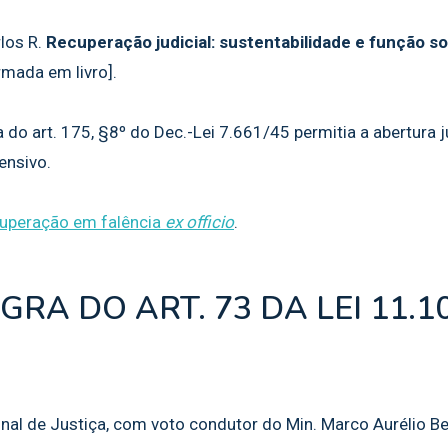
los R.
Recuperação judicial: sustentabilidade e função s
mada em livro].
 do art. 175, §8º do Dec.-Lei 7.661/45 permitia a abertura ju
ensivo.
cuperação em falência
ex officio
.
GRA DO ART. 73 DA LEI 11.1
unal de Justiça, com voto condutor do Min. Marco Aurélio Bel