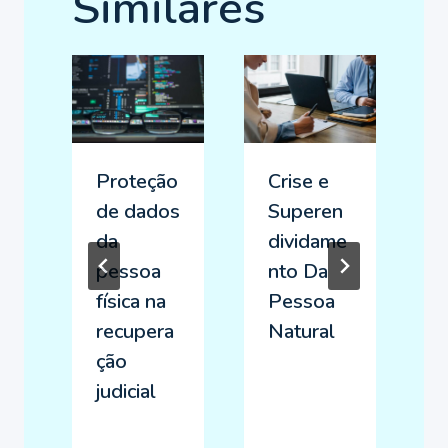
Similares
Proteção
Crise e
de dados
Superen
da
dividame
pessoa
nto Da
física na
Pessoa
recupera
Natural
o
ção
judicial